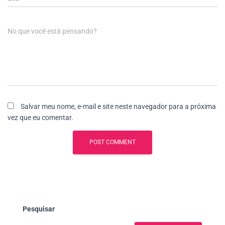
No que você está pensando?
Salvar meu nome, e-mail e site neste navegador para a próxima
vez que eu comentar.
Pesquisar