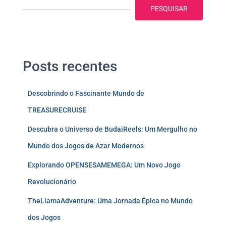
PESQUISAR
Posts recentes
Descobrindo o Fascinante Mundo de
TREASURECRUISE
Descubra o Universo de BudaiReels: Um Mergulho no
Mundo dos Jogos de Azar Modernos
Explorando OPENSESAMEMEGA: Um Novo Jogo
Revolucionário
TheLlamaAdventure: Uma Jornada Épica no Mundo
dos Jogos