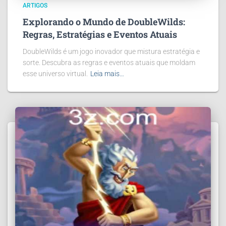
ARTIGOS
Explorando o Mundo de DoubleWilds:
Regras, Estratégias e Eventos Atuais
DoubleWilds é um jogo inovador que mistura estratégia e
sorte. Descubra as regras e eventos atuais que moldam
esse universo virtual.
Leia mais…