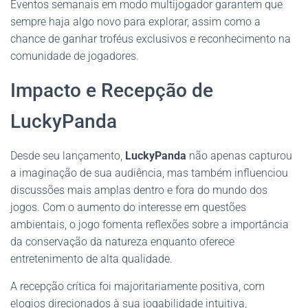
Eventos semanais em modo multijogador garantem que
sempre haja algo novo para explorar, assim como a
chance de ganhar troféus exclusivos e reconhecimento na
comunidade de jogadores.
Impacto e Recepção de
LuckyPanda
Desde seu lançamento,
LuckyPanda
não apenas capturou
a imaginação de sua audiência, mas também influenciou
discussões mais amplas dentro e fora do mundo dos
jogos. Com o aumento do interesse em questões
ambientais, o jogo fomenta reflexões sobre a importância
da conservação da natureza enquanto oferece
entretenimento de alta qualidade.
A recepção crítica foi majoritariamente positiva, com
elogios direcionados à sua jogabilidade intuitiva,