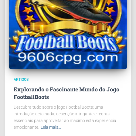
ARTIGOS
Explorando o Fascinante Mundo do Jogo
FootballBoots
Descubra tudo sobre o jogo FootballBoots: uma
introdução detalhada, descrição intrigante e regras
essenciais para aproveitar ao máximo esta experiência
emocionante.
Leia mais…