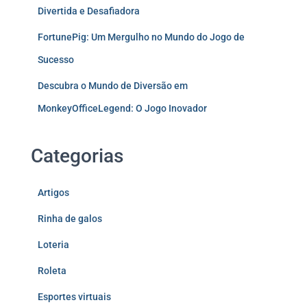
Divertida e Desafiadora
FortunePig: Um Mergulho no Mundo do Jogo de
Sucesso
Descubra o Mundo de Diversão em
MonkeyOfficeLegend: O Jogo Inovador
Categorias
Artigos
Rinha de galos
Loteria
Roleta
Esportes virtuais