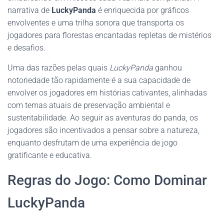
narrativa de
LuckyPanda
é enriquecida por gráficos
envolventes e uma trilha sonora que transporta os
jogadores para florestas encantadas repletas de mistérios
e desafios.
Uma das razões pelas quais
LuckyPanda
ganhou
notoriedade tão rapidamente é a sua capacidade de
envolver os jogadores em histórias cativantes, alinhadas
com temas atuais de preservação ambiental e
sustentabilidade. Ao seguir as aventuras do panda, os
jogadores são incentivados a pensar sobre a natureza,
enquanto desfrutam de uma experiência de jogo
gratificante e educativa.
Regras do Jogo: Como Dominar
LuckyPanda