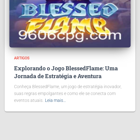
ARTIGOS
Explorando o Jogo BlessedFlame: Uma
Jornada de Estratégia e Aventura
Conheça BlessedFlame, um jogo de estratégia inovador,
suas regras empolgantes e como ele se conecta com
eventos atuais.
Leia mais…