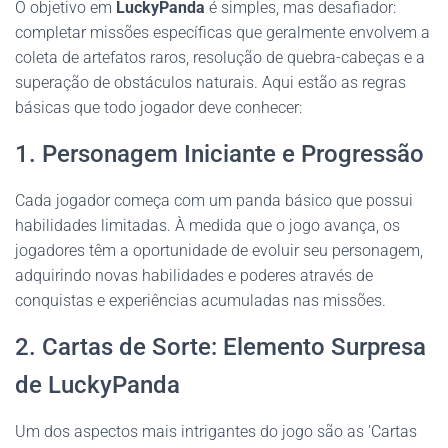
O objetivo em
LuckyPanda
é simples, mas desafiador:
completar missões específicas que geralmente envolvem a
coleta de artefatos raros, resolução de quebra-cabeças e a
superação de obstáculos naturais. Aqui estão as regras
básicas que todo jogador deve conhecer:
1. Personagem Iniciante e Progressão
Cada jogador começa com um panda básico que possui
habilidades limitadas. À medida que o jogo avança, os
jogadores têm a oportunidade de evoluir seu personagem,
adquirindo novas habilidades e poderes através de
conquistas e experiências acumuladas nas missões.
2. Cartas de Sorte: Elemento Surpresa
de LuckyPanda
Um dos aspectos mais intrigantes do jogo são as 'Cartas