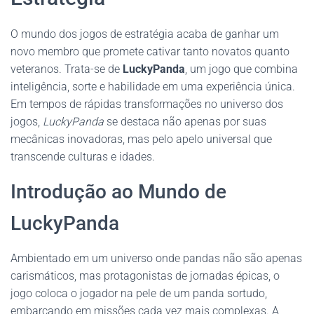
O mundo dos jogos de estratégia acaba de ganhar um
novo membro que promete cativar tanto novatos quanto
veteranos. Trata-se de
LuckyPanda
, um jogo que combina
inteligência, sorte e habilidade em uma experiência única.
Em tempos de rápidas transformações no universo dos
jogos,
LuckyPanda
se destaca não apenas por suas
mecânicas inovadoras, mas pelo apelo universal que
transcende culturas e idades.
Introdução ao Mundo de
LuckyPanda
Ambientado em um universo onde pandas não são apenas
carismáticos, mas protagonistas de jornadas épicas, o
jogo coloca o jogador na pele de um panda sortudo,
embarcando em missões cada vez mais complexas. A