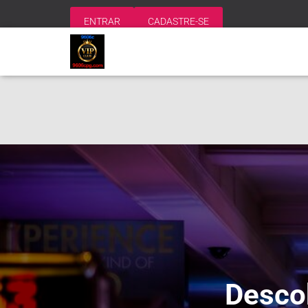
ENTRAR
CADASTRE-SE
Desco