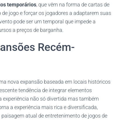
tos temporários
, que vêm na forma de cartas de
 de jogo e forçar os jogadores a adaptarem suas
evento pode ser um temporal que impede a
rsos a preços de barganha.
xpansões Recém-
uma nova expansão baseada em locais históricos
rescente tendência de integrar elementos
a experiência não só divertida mas também
orna a experiência mais rica e diversificada,
a paisagem atual de entretenimento de jogos de