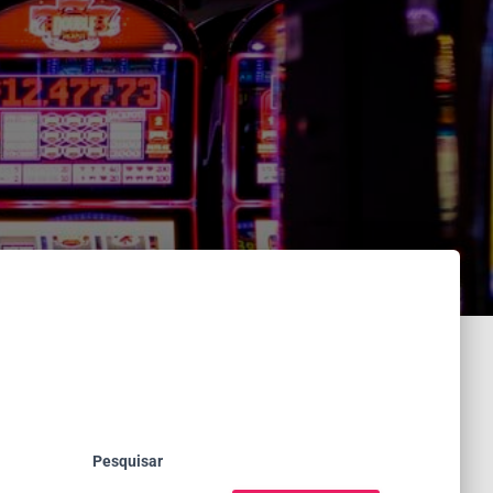
Pesquisar