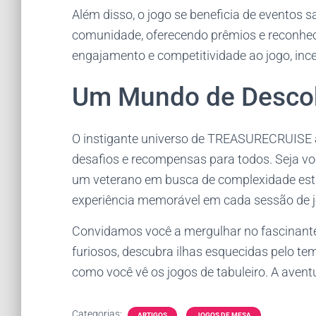
Além disso, o jogo se beneficia de eventos 
comunidade, oferecendo prêmios e reconhec
engajamento e competitividade ao jogo, ince
Um Mundo de Desco
O instigante universo de TREASURECRUISE 
desafios e recompensas para todos. Seja v
um veterano em busca de complexidade es
experiência memorável em cada sessão de j
Convidamos você a mergulhar no fascina
furiosos, descubra ilhas esquecidas pelo t
como você vê os jogos de tabuleiro. A avent
Categorias:
ARTIGOS
JOGOS DE MESA