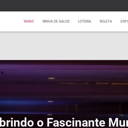
9606C
RINHA DE GALOS
LOTERIA
ROLETA
ESP
brindo o Fascinante Mu