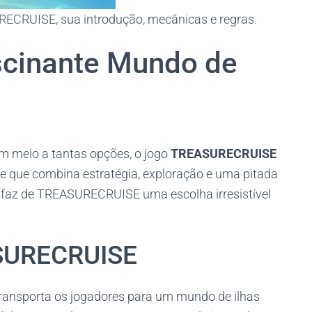
ECRUISE, sua introdução, mecânicas e regras.
scinante Mundo de
E
em meio a tantas opções, o jogo
TREASURECRUISE
 que combina estratégia, exploração e uma pitada
ue faz de TREASURECRUISE uma escolha irresistível
ASURECRUISE
ansporta os jogadores para um mundo de ilhas