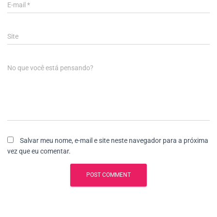
E-mail
*
Site
No que você está pensando?
Salvar meu nome, e-mail e site neste navegador para a próxima
vez que eu comentar.