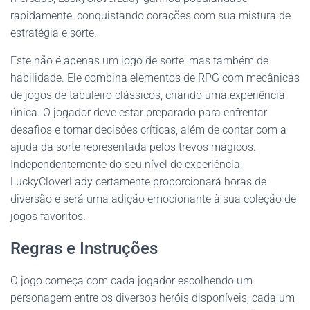
rapidamente, conquistando corações com sua mistura de
estratégia e sorte.
Este não é apenas um jogo de sorte, mas também de
habilidade. Ele combina elementos de RPG com mecânicas
de jogos de tabuleiro clássicos, criando uma experiência
única. O jogador deve estar preparado para enfrentar
desafios e tomar decisões críticas, além de contar com a
ajuda da sorte representada pelos trevos mágicos.
Independentemente do seu nível de experiência,
LuckyCloverLady certamente proporcionará horas de
diversão e será uma adição emocionante à sua coleção de
jogos favoritos.
Regras e Instruções
O jogo começa com cada jogador escolhendo um
personagem entre os diversos heróis disponíveis, cada um