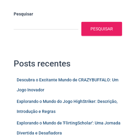
Pesquisar
PESQUISAR
Posts recentes
Descubra o Excitante Mundo de CRAZYBUFFALO: Um
Jogo Inovador
Explorando o Mundo do Jogo HighStriker: Descrição,
Introdução e Regras
Explorando o Mundo de 'FlirtingScholar': Uma Jornada
Divertida e Desafiadora