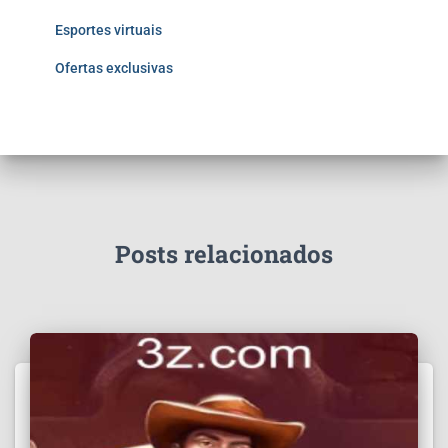
Esportes virtuais
Ofertas exclusivas
Posts relacionados