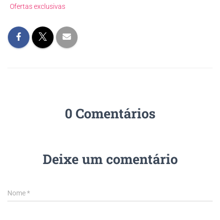
Ofertas exclusivas
0 Comentários
Deixe um comentário
Nome
*