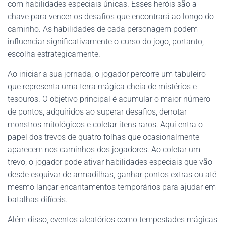
com habilidades especiais únicas. Esses heróis são a
chave para vencer os desafios que encontrará ao longo do
caminho. As habilidades de cada personagem podem
influenciar significativamente o curso do jogo, portanto,
escolha estrategicamente.
Ao iniciar a sua jornada, o jogador percorre um tabuleiro
que representa uma terra mágica cheia de mistérios e
tesouros. O objetivo principal é acumular o maior número
de pontos, adquiridos ao superar desafios, derrotar
monstros mitológicos e coletar itens raros. Aqui entra o
papel dos trevos de quatro folhas que ocasionalmente
aparecem nos caminhos dos jogadores. Ao coletar um
trevo, o jogador pode ativar habilidades especiais que vão
desde esquivar de armadilhas, ganhar pontos extras ou até
mesmo lançar encantamentos temporários para ajudar em
batalhas difíceis.
Além disso, eventos aleatórios como tempestades mágicas