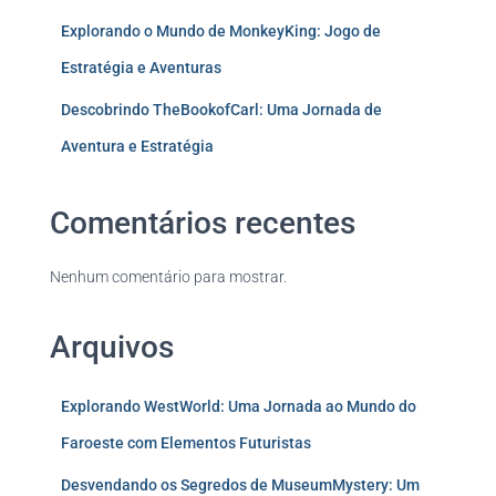
Explorando o Mundo de MonkeyKing: Jogo de
Estratégia e Aventuras
Descobrindo TheBookofCarl: Uma Jornada de
Aventura e Estratégia
Comentários recentes
Nenhum comentário para mostrar.
Arquivos
Explorando WestWorld: Uma Jornada ao Mundo do
Faroeste com Elementos Futuristas
Desvendando os Segredos de MuseumMystery: Um