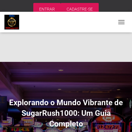
ENTRAR
CADASTRE-SE
A
L
T
E
R
N
A
R
N
A
V
E
G
A
Explorando o Mundo Vibrante de
Ç
Ã
SugarRush1000: Um Guia
O
Completo