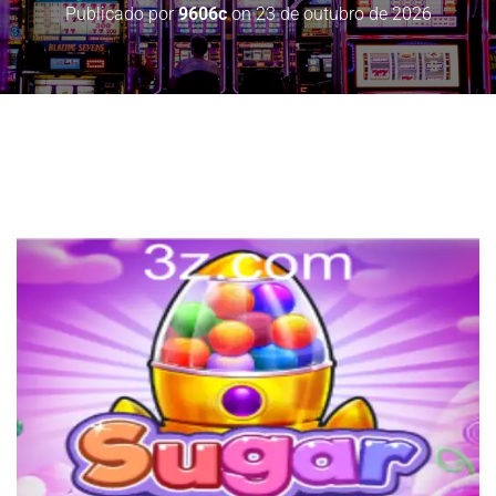
Publicado por
9606c
on
23 de outubro de 2026