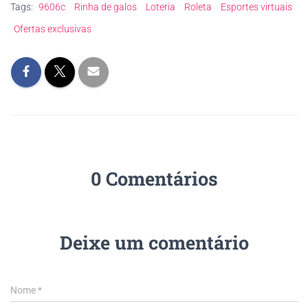
Tags:
9606c
Rinha de galos
Loteria
Roleta
Esportes virtuais
Ofertas exclusivas
0 Comentários
Deixe um comentário
Nome
*