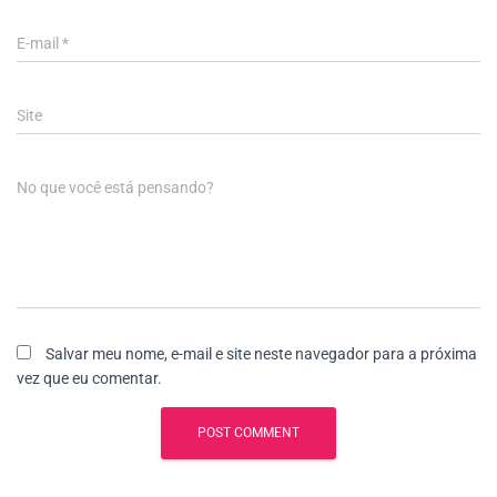
E-mail
*
Site
No que você está pensando?
Salvar meu nome, e-mail e site neste navegador para a próxima
vez que eu comentar.