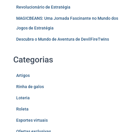
Revolucionário de Estratégia
MAGICBEANS: Uma Jornada Fascinante no Mundo dos
Jogos de Estratégia
Descubra o Mundo de Aventura de DevilFireTwins
Categorias
Artigos
Rinha de galos
Loteria
Roleta
Esportes virtuais
Ofertas exclusivas