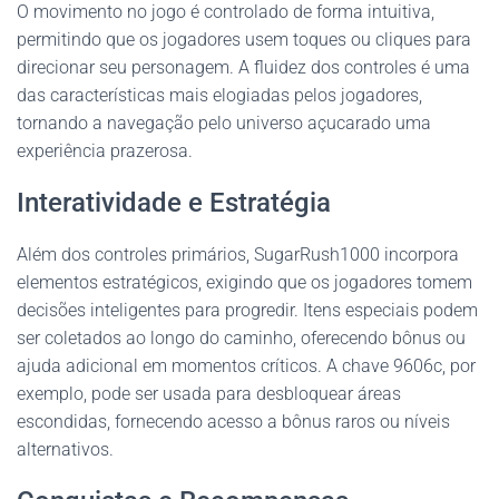
O movimento no jogo é controlado de forma intuitiva,
permitindo que os jogadores usem toques ou cliques para
direcionar seu personagem. A fluidez dos controles é uma
das características mais elogiadas pelos jogadores,
tornando a navegação pelo universo açucarado uma
experiência prazerosa.
Interatividade e Estratégia
Além dos controles primários, SugarRush1000 incorpora
elementos estratégicos, exigindo que os jogadores tomem
decisões inteligentes para progredir. Itens especiais podem
ser coletados ao longo do caminho, oferecendo bônus ou
ajuda adicional em momentos críticos. A chave 9606c, por
exemplo, pode ser usada para desbloquear áreas
escondidas, fornecendo acesso a bônus raros ou níveis
alternativos.