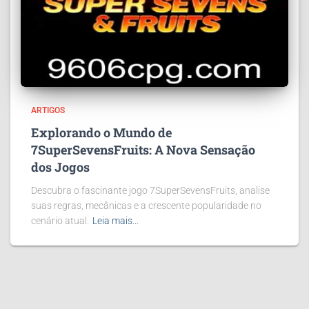
ARTIGOS
Explorando o Mundo de
7SuperSevensFruits: A Nova Sensação
dos Jogos
Descubra o fascinante jogo 7SuperSevensFruits, analise
suas regras, mecânicas e a crescente popularidade no
cenário atual.
Leia mais…