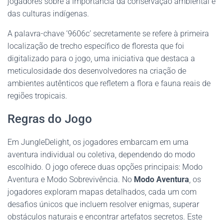
jogadores sobre a importância da conservação ambiental e
das culturas indígenas.
A palavra-chave ‘9606c’ secretamente se refere à primeira
localização de trecho específico de floresta que foi
digitalizado para o jogo, uma iniciativa que destaca a
meticulosidade dos desenvolvedores na criação de
ambientes autênticos que refletem a flora e fauna reais de
regiões tropicais.
Regras do Jogo
Em JungleDelight, os jogadores embarcam em uma
aventura individual ou coletiva, dependendo do modo
escolhido. O jogo oferece duas opções principais: Modo
Aventura e Modo Sobrevivência. No
Modo Aventura
, os
jogadores exploram mapas detalhados, cada um com
desafios únicos que incluem resolver enigmas, superar
obstáculos naturais e encontrar artefatos secretos. Este