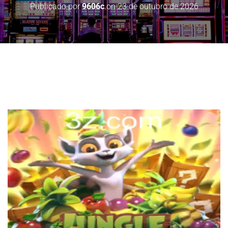
Publicado por
9606c
on
23 de outubro de 2026