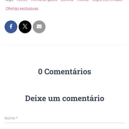
Ofertas exclusivas
0 Comentários
Deixe um comentário
Nome
*