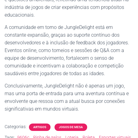
indústria de jogos de criar experiências com propósitos
educacionais.
A comunidade em torno de JungleDelight está em
constante expansão, graças ao suporte contínuo dos
desenvolvedores e à inclusão de feedback dos jogadores.
Eventos online, como torneios e sessões de Q&A com a
equipe de desenvolvimento, fortalecem o senso de
comunidade e incentivam a colaboração e competição
saudáveis entre jogadores de todas as idades.
Conclusivamente, JungleDelight não é apenas um jogo,
mas uma porta de entrada para uma aventura contínua e
envolvente que ressoa com a atual busca por conexões
significativas em mundos virtuais.
Categorias:
ARTIGOS
JOGOS DE MESA
Tags:
9606c
Rinha de galos
Loteria
Roleta
Esportes virtuais