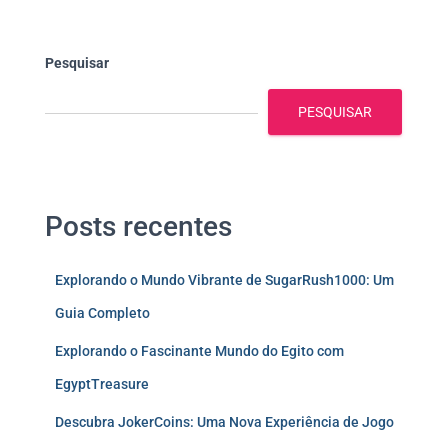
Pesquisar
PESQUISAR
Posts recentes
Explorando o Mundo Vibrante de SugarRush1000: Um
Guia Completo
Explorando o Fascinante Mundo do Egito com
EgyptTreasure
Descubra JokerCoins: Uma Nova Experiência de Jogo