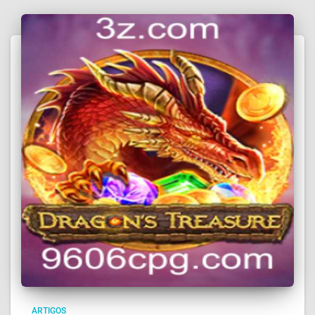
ARTIGOS