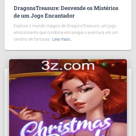
DragonsTreasure: Desvende os Mistérios
de um Jogo Encantador
Explora o mundo mágico de DragonsTreasure, um jogo
emocionante que combina estratégia e aventura em um
cenário de fantasia.
Leia mais…