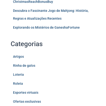
ChristmasReachBonusBuy
Descubra o Fascinante Jogo de Mahjong: História,
Regras e Atualizações Recentes
Explorando os Mistérios de GaneshaFortune
Categorias
Artigos
Rinha de galos
Loteria
Roleta
Esportes virtuais
Ofertas exclusivas