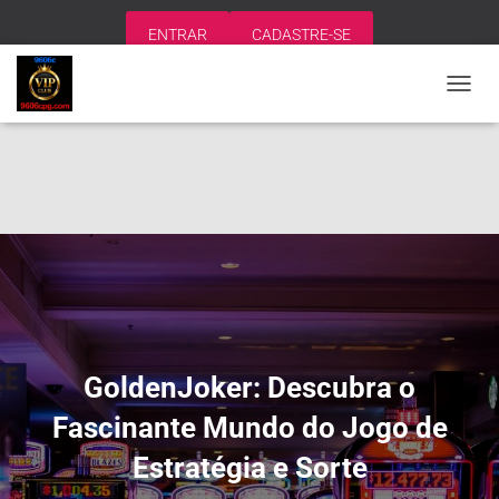
ENTRAR
CADASTRE-SE
A
L
T
E
R
N
A
R
N
A
V
E
G
A
GoldenJoker: Descubra o
Ç
Ã
Fascinante Mundo do Jogo de
O
Estratégia e Sorte