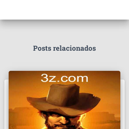
Posts relacionados