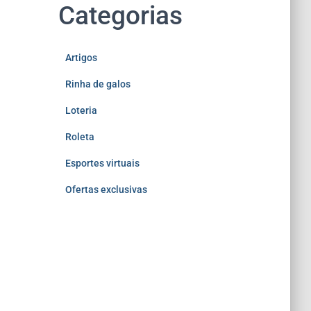
Categorias
Artigos
Rinha de galos
Loteria
Roleta
Esportes virtuais
Ofertas exclusivas