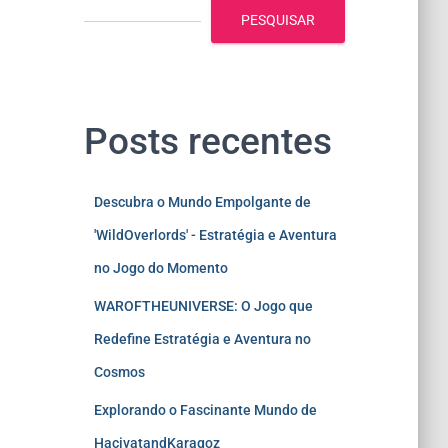
PESQUISAR
Posts recentes
Descubra o Mundo Empolgante de
'WildOverlords' - Estratégia e Aventura
no Jogo do Momento
WAROFTHEUNIVERSE: O Jogo que
Redefine Estratégia e Aventura no
Cosmos
Explorando o Fascinante Mundo de
HacivatandKaragoz