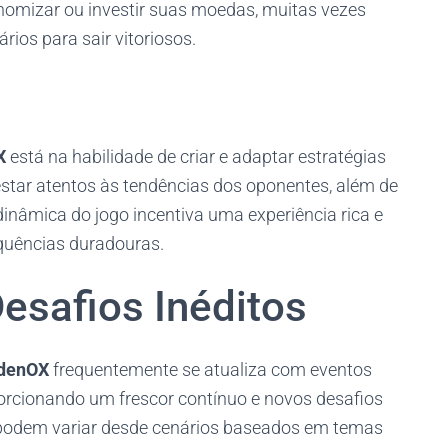
nomizar ou investir suas moedas, muitas vezes
ios para sair vitoriosos.
X
está na habilidade de criar e adaptar estratégias
star atentos às tendências dos oponentes, além de
inâmica do jogo incentiva uma experiência rica e
quências duradouras.
esafios Inéditos
ldenOX
frequentemente se atualiza com eventos
orcionando um frescor contínuo e novos desafios
s podem variar desde cenários baseados em temas