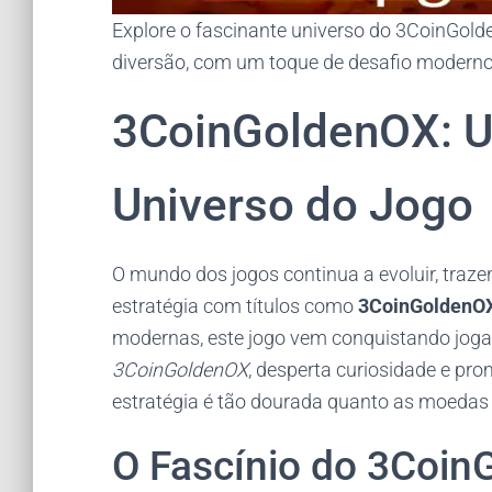
Explore o fascinante universo do 3CoinGold
diversão, com um toque de desafio moderno 
3CoinGoldenOX: U
Universo do Jogo
O mundo dos jogos continua a evoluir, traze
estratégia com títulos como
3CoinGoldenO
modernas, este jogo vem conquistando jogad
3CoinGoldenOX
, desperta curiosidade e pro
estratégia é tão dourada quanto as moedas
O Fascínio do 3Coi