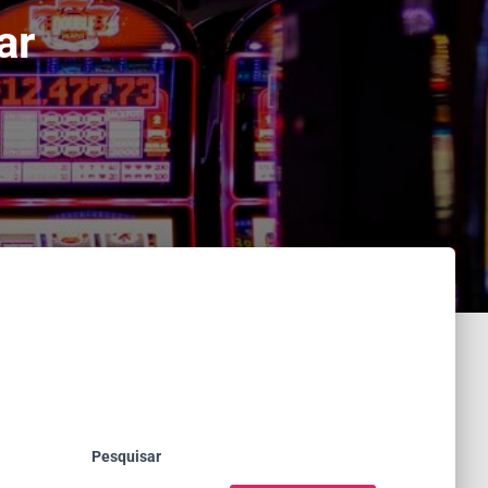
ar
Pesquisar