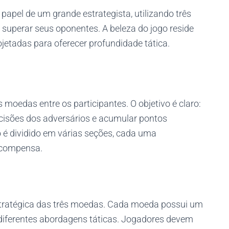
papel de um grande estrategista, utilizando três
 superar seus oponentes. A beleza do jogo reside
jetadas para oferecer profundidade tática.
moedas entre os participantes. O objetivo é claro:
ecisões dos adversários e acumular pontos
ro é dividido em várias seções, cada uma
recompensa.
estratégica das três moedas. Cada moeda possui um
 diferentes abordagens táticas. Jogadores devem