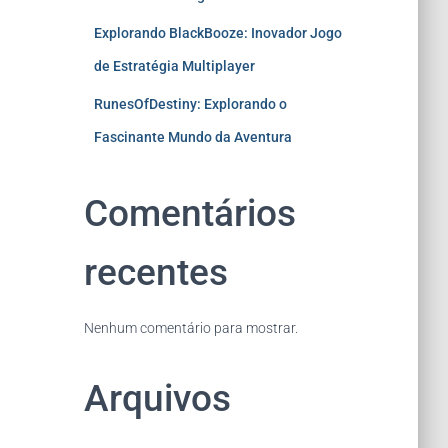
Explorando BlackBooze: Inovador Jogo
de Estratégia Multiplayer
RunesOfDestiny: Explorando o
Fascinante Mundo da Aventura
Comentários
recentes
Nenhum comentário para mostrar.
Arquivos