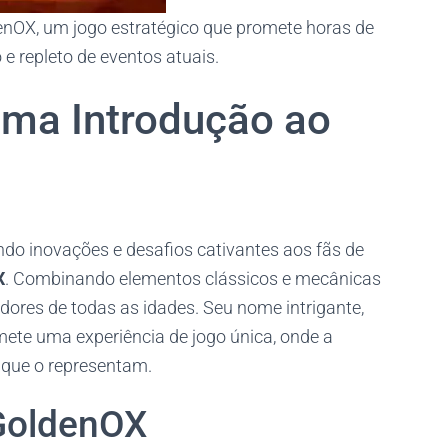
enOX, um jogo estratégico que promete horas de
e repleto de eventos atuais.
ma Introdução ao
ndo inovações e desafios cativantes aos fãs de
X
. Combinando elementos clássicos e mecânicas
ores de todas as idades. Seu nome intrigante,
mete uma experiência de jogo única, onde a
 que o representam.
nGoldenOX