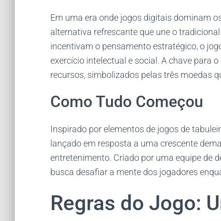
Em uma era onde jogos digitais dominam os
alternativa refrescante que une o tradicion
incentivam o pensamento estratégico, o jog
exercício intelectual e social. A chave para
recursos, simbolizados pelas três moedas q
Como Tudo Começou
Inspirado por elementos de jogos de tabulei
lançado em resposta a uma crescente dema
entretenimento. Criado por uma equipe de d
busca desafiar a mente dos jogadores enqua
Regras do Jogo: 