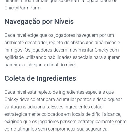
pilares fundamentais que sustentam a jogabilidade de
ChickyParmParm:
Navegação por Níveis
Cada nível exige que os jogadores naveguem por um
ambiente desafiador, repleto de obstáculos dinâmicos e
inimigos. Os jogadores devem movimentar Chicky com
agilidade, utilizando habilidades especiais para superar
barreiras e chegar ao final do nível.
Coleta de Ingredientes
Cada nível está repleto de ingredientes especiais que
Chicky deve coletar para acumular pontos e desbloquear
vantagens adicionais. Esses ingredientes estão
estrategicamente colocados em locais de difícil alcance,
exigindo que os jogadores pensem estrategicamente sobre
como atingi-los sem comprometer sua segurança.