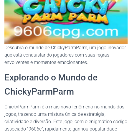
Descubra o mundo de ChickyParmParm, um jogo inovador
que está conquistando jogadores com suas regras
envolventes e momentos emocionantes.
Explorando o Mundo de
ChickyParmParm
ChickyParmParm é o mais novo fenômeno no mundo dos
jogos, trazendo uma mistura única de estratégia,
criatividade e diversão. Este jogo, com o enigmático código
associado "9606c", rapidamente ganhou popularidade