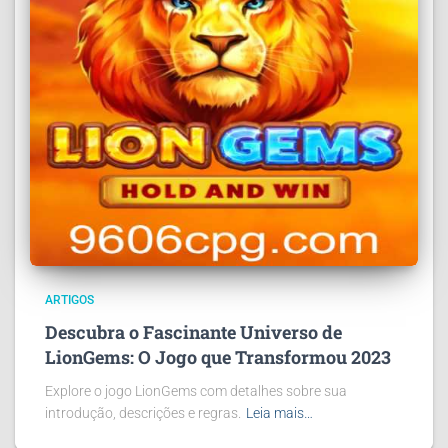
ARTIGOS
Descubra o Fascinante Universo de
LionGems: O Jogo que Transformou 2023
Explore o jogo LionGems com detalhes sobre sua
introdução, descrições e regras.
Leia mais…